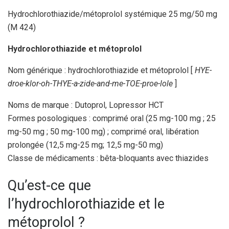
Hydrochlorothiazide/métoprolol systémique 25 mg/50 mg
(M 424)
Hydrochlorothiazide et métoprolol
Nom générique : hydrochlorothiazide et métoprolol [
HYE-
droe-klor-oh-THYE-a-zide-and-me-TOE-proe-lole
]
Noms de marque : Dutoprol, Lopressor HCT
Formes posologiques : comprimé oral (25 mg-100 mg ; 25
mg-50 mg ; 50 mg-100 mg) ; comprimé oral, libération
prolongée (12,5 mg-25 mg; 12,5 mg-50 mg)
Classe de médicaments : bêta-bloquants avec thiazides
Qu’est-ce que
l’hydrochlorothiazide et le
métoprolol ?