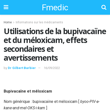
Fmedic
Home
Informations sur les médicaments
Utilisations de la bupivacaïne
et du méloxicam, effets
secondaires et
avertissements
by
Dr Gilbert Barbier
16/09/2022
Bupivacaïne et méloxicam
Nom générique : bupivacaïne et méloxicam [
byoo-PIV-a-
kane-and-mel-OKS-i-kam
]