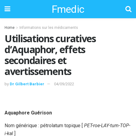
Fmedic
Home
Informations sur les médicaments
Utilisations curatives
d’Aquaphor, effets
secondaires et
avertissements
by
Dr Gilbert Barbier
04/09/2022
Aquaphore Guérison
Nom générique : pétrolatum topique [
PET-roe-LAY-tum-TOP-
i-kal
]