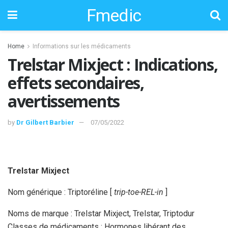
Fmedic
Home
Informations sur les médicaments
Trelstar Mixject : Indications,
effets secondaires,
avertissements
by
Dr Gilbert Barbier
07/05/2022
Trelstar Mixject
Nom générique : Triptoréline [
trip-toe-REL-in
]
Noms de marque : Trelstar Mixject, Trelstar, Triptodur
Classes de médicaments : Hormones libérant des