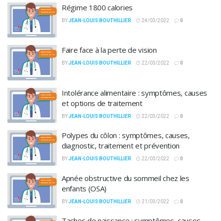
Régime 1800 calories
BY
JEAN-LOUIS BOUTHILLIER
24/03/2022
0
Faire face à la perte de vision
BY
JEAN-LOUIS BOUTHILLIER
22/03/2022
0
Intolérance alimentaire : symptômes, causes
et options de traitement
BY
JEAN-LOUIS BOUTHILLIER
22/03/2022
0
Polypes du côlon : symptômes, causes,
diagnostic, traitement et prévention
BY
JEAN-LOUIS BOUTHILLIER
22/03/2022
0
Apnée obstructive du sommeil chez les
enfants (OSA)
BY
JEAN-LOUIS BOUTHILLIER
21/03/2022
0
Taches de naissance : symptômes, causes,