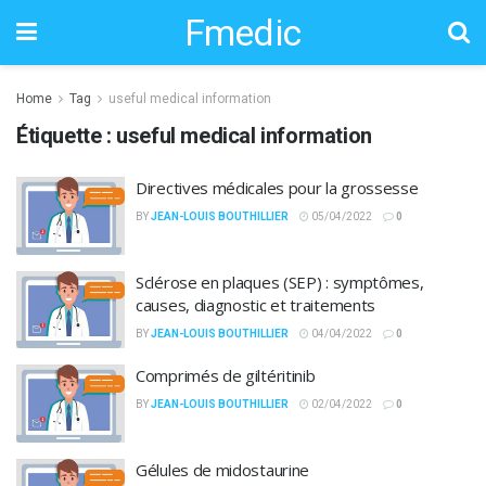
Fmedic
Home
Tag
useful medical information
Étiquette :
useful medical information
Directives médicales pour la grossesse
BY
JEAN-LOUIS BOUTHILLIER
05/04/2022
0
Sclérose en plaques (SEP) : symptômes,
causes, diagnostic et traitements
BY
JEAN-LOUIS BOUTHILLIER
04/04/2022
0
Comprimés de giltéritinib
BY
JEAN-LOUIS BOUTHILLIER
02/04/2022
0
Gélules de midostaurine