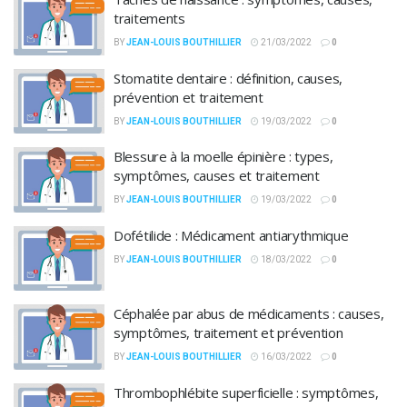
traitements
BY
JEAN-LOUIS BOUTHILLIER
21/03/2022
0
Stomatite dentaire : définition, causes,
prévention et traitement
BY
JEAN-LOUIS BOUTHILLIER
19/03/2022
0
Blessure à la moelle épinière : types,
symptômes, causes et traitement
BY
JEAN-LOUIS BOUTHILLIER
19/03/2022
0
Dofétilide : Médicament antiarythmique
BY
JEAN-LOUIS BOUTHILLIER
18/03/2022
0
Céphalée par abus de médicaments : causes,
symptômes, traitement et prévention
BY
JEAN-LOUIS BOUTHILLIER
16/03/2022
0
Thrombophlébite superficielle : symptômes,