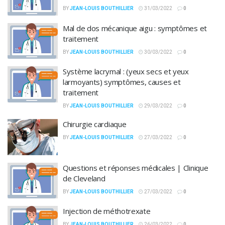
BY
JEAN-LOUIS BOUTHILLIER
31/03/2022
0
Mal de dos mécanique aigu : symptômes et
traitement
BY
JEAN-LOUIS BOUTHILLIER
30/03/2022
0
Système lacrymal : (yeux secs et yeux
larmoyants) symptômes, causes et
traitement
BY
JEAN-LOUIS BOUTHILLIER
29/03/2022
0
Chirurgie cardiaque
BY
JEAN-LOUIS BOUTHILLIER
27/03/2022
0
Questions et réponses médicales | Clinique
de Cleveland
BY
JEAN-LOUIS BOUTHILLIER
27/03/2022
0
Injection de méthotrexate
BY
JEAN-LOUIS BOUTHILLIER
26/03/2022
0