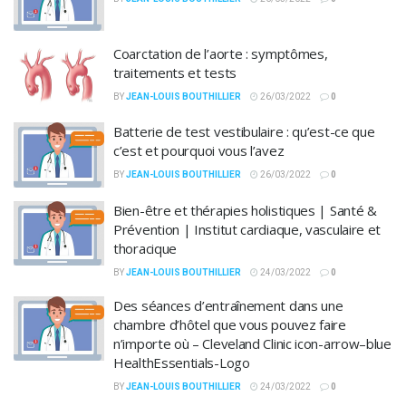
Coarctation de l’aorte : symptômes,
traitements et tests
BY
JEAN-LOUIS BOUTHILLIER
26/03/2022
0
Batterie de test vestibulaire : qu’est-ce que
c’est et pourquoi vous l’avez
BY
JEAN-LOUIS BOUTHILLIER
26/03/2022
0
Bien-être et thérapies holistiques | Santé &
Prévention | Institut cardiaque, vasculaire et
thoracique
BY
JEAN-LOUIS BOUTHILLIER
24/03/2022
0
Des séances d’entraînement dans une
chambre d’hôtel que vous pouvez faire
n’importe où – Cleveland Clinic icon-arrow–blue
HealthEssentials-Logo
BY
JEAN-LOUIS BOUTHILLIER
24/03/2022
0