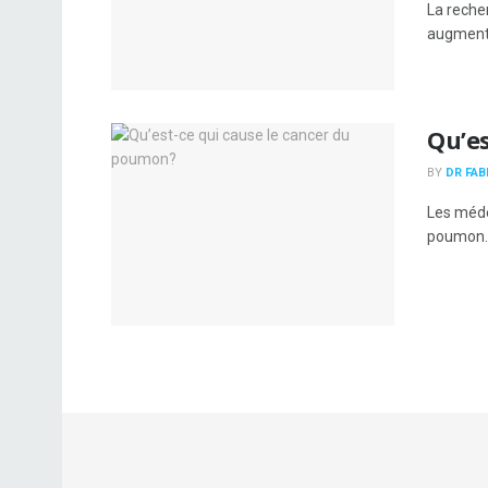
La reche
augmente
Qu’e
BY
DR FAB
Les méde
poumon. 