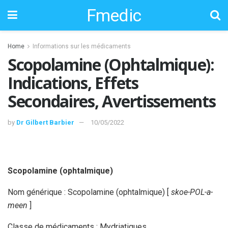
Fmedic
Home
Informations sur les médicaments
Scopolamine (Ophtalmique):
Indications, Effets
Secondaires, Avertissements
by
Dr Gilbert Barbier
10/05/2022
Scopolamine (ophtalmique)
Nom générique : Scopolamine (ophtalmique) [
skoe-POL-a-
meen
]
Classe de médicaments : Mydriatiques