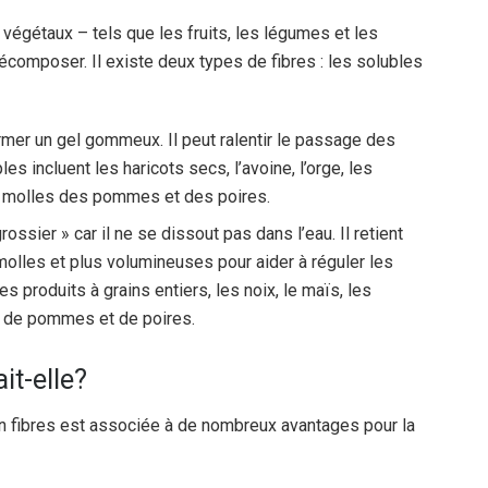
s végétaux – tels que les fruits, les légumes et les
décomposer. Il existe deux types de fibres : les solubles
ormer un gel gommeux. Il peut ralentir le passage des
es incluent les haricots secs, l’avoine, l’orge, les
s molles des pommes et des poires.
ossier » car il ne se dissout pas dans l’eau. Il retient
 molles et plus volumineuses pour aider à réguler les
es produits à grains entiers, les noix, le maïs, les
es de pommes et de poires.
it-elle?
en fibres est associée à de nombreux avantages pour la