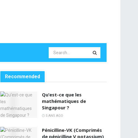
Recommended
Qu’est-ce que les
mathématiques de
Singapour ?
5 ANS AGO
Pénicilline-VK (Comprimés
de pénicilline V potassium)