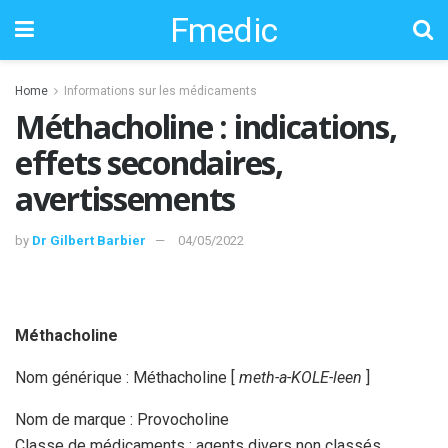
Fmedic
Home
Informations sur les médicaments
Méthacholine : indications,
effets secondaires,
avertissements
by
Dr Gilbert Barbier
04/05/2022
Méthacholine
Nom générique : Méthacholine [
meth-a-KOLE-leen
]
Nom de marque : Provocholine
Classe de médicaments : agents divers non classés