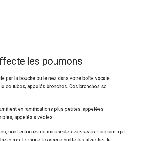
ffecte les poumons
ule par la bouche ou le nez dans votre boîte vocale
série de tubes, appelés bronches. Ces bronches se
amifient en ramifications plus petites, appelées
hioles, appelés alvéoles.
ons, sont entourés de minuscules vaisseaux sanguins qui
tre corps. Lorsque l’oxygène quitte les alvéoles, le