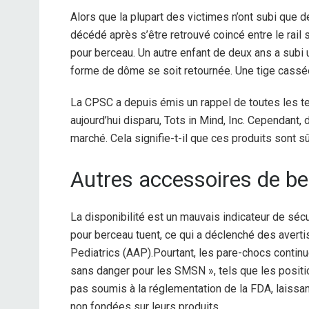
Alors que la plupart des victimes n’ont subi que
décédé après s’être retrouvé coincé entre le rail su
pour berceau. Un autre enfant de deux ans a subi 
forme de dôme se soit retournée. Une tige cassée 
La CPSC a depuis émis un rappel de toutes les te
aujourd’hui disparu, Tots in Mind, Inc. Cependant,
marché. Cela signifie-t-il que ces produits sont 
Autres accessoires de b
La disponibilité est un mauvais indicateur de sé
pour berceau tuent, ce qui a déclenché des avert
Pediatrics (AAP).
Pourtant, les pare-chocs continu
sans danger pour les SMSN », tels que les positi
pas soumis à la réglementation de la FDA, laissant
non fondées sur leurs produits.