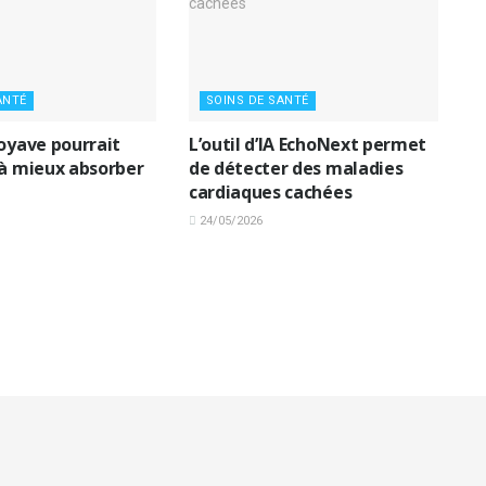
ANTÉ
SOINS DE SANTÉ
goyave pourrait
L’outil d’IA EchoNext permet
 à mieux absorber
de détecter des maladies
cardiaques cachées
24/05/2026