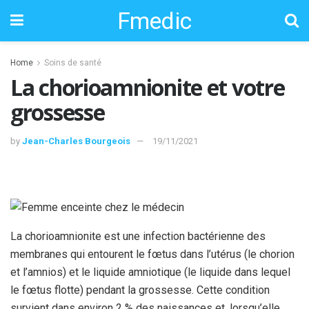
Fmedic
Home
Soins de santé
La chorioamnionite et votre
grossesse
by
Jean-Charles Bourgeois
19/11/2021
La chorioamnionite est une infection bactérienne des
membranes qui entourent le fœtus dans l’utérus (le chorion
et l’amnios) et le liquide amniotique (le liquide dans lequel
le fœtus flotte) pendant la grossesse. Cette condition
survient dans environ 2 % des naissances et, lorsqu’elle