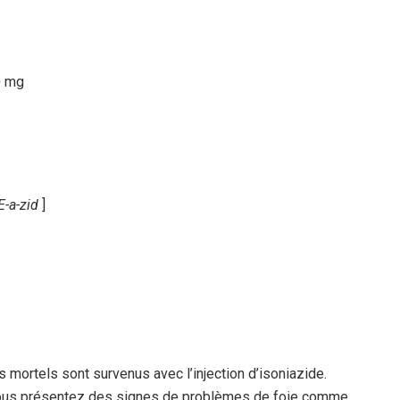
-a-zid
]
 mortels sont survenus avec l’injection d’isoniazide.
ous présentez des signes de problèmes de foie comme