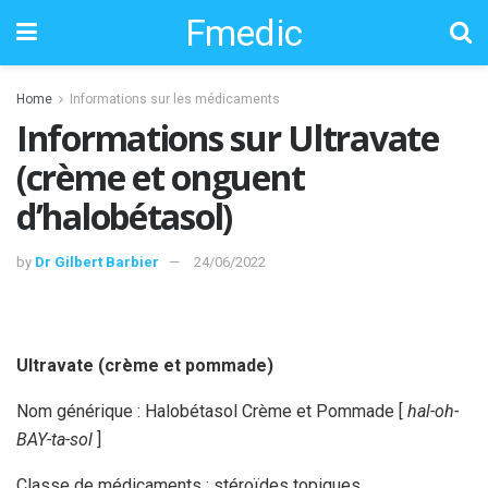
Fmedic
Home
Informations sur les médicaments
Informations sur Ultravate
(crème et onguent
d’halobétasol)
by
Dr Gilbert Barbier
24/06/2022
Ultravate (crème et pommade)
Nom générique : Halobétasol Crème et Pommade [
hal-oh-
BAY-ta-sol
]
Classe de médicaments : stéroïdes topiques