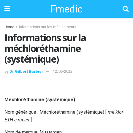
Fmedic
Home
Informations sur les médicaments
Informations sur la
méchloréthamine
(systémique)
by
Dr Gilbert Barbier
12/05/2022
Méchloréthamine (systémique)
Nom générique : Méchloréthamine (systémique) [
me-klor-
ETH-a-meen
]
Nom de marque: Mustargen