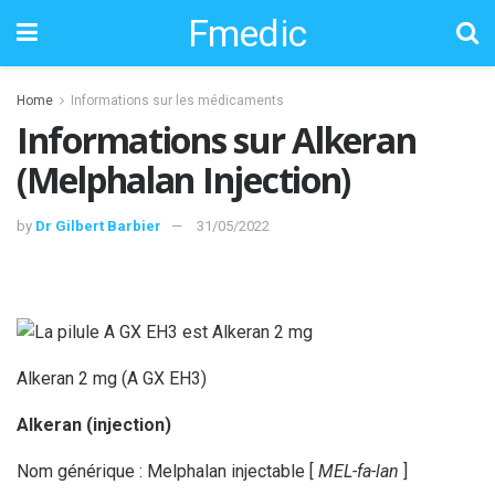
Fmedic
Home
Informations sur les médicaments
Informations sur Alkeran
(Melphalan Injection)
by
Dr Gilbert Barbier
31/05/2022
Alkeran 2 mg (A GX EH3)
Alkeran (injection)
Nom générique : Melphalan injectable [
MEL-fa-lan
]