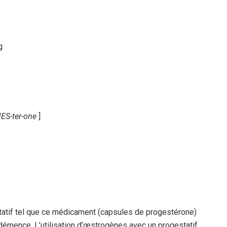
JES-ter-one
]
tatif tel que ce médicament (capsules de progestérone)
 démence. L’utilisation d’œstrogènes avec un progestatif