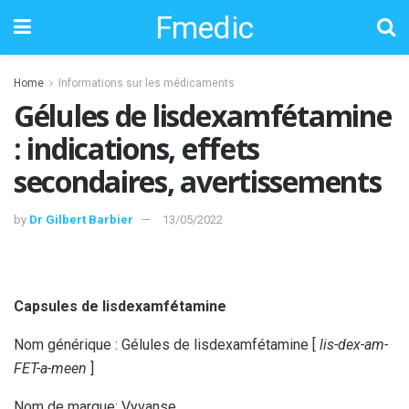
Fmedic
Home
Informations sur les médicaments
Gélules de lisdexamfétamine
: indications, effets
secondaires, avertissements
by
Dr Gilbert Barbier
13/05/2022
Capsules de lisdexamfétamine
Nom générique : Gélules de lisdexamfétamine [
lis-dex-am-
FET-a-meen
]
Nom de marque: Vyvanse