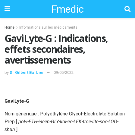
Fmedic
Home
Informations sur les médicaments
GaviLyte-G : Indications,
effets secondaires,
avertissements
by
Dr Gilbert Barbier
09/05/2022
GaviLyte-G
Nom générique : Polyéthylène Glycol-Electrolyte Solution
Prep [
pol-i-ETH-i-leen-GLY-kol-ee-LEK-troe-lite-soe-LOO-
shun
]