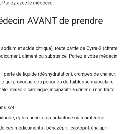
s. Parlez avec le médecin.
médecin AVANT de prendre
 sodium et acide citrique); toute partie de Cytra-2 (citrate
médicament, aliment ou substance. Parlez à votre médecin
: perte de liquide (déshydratation), crampes de chaleur,
ème qui provoque des périodes de faiblesse musculaire
ale, maladie cardiaque, incapacité à uriner ou non traité
ans sel.
loride, éplérénone, spironolactone ou triamtérène.
e ces médicaments : bénazépril, captopril, énalapril,