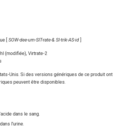
que [
SOW-dee-um-SIT-rate-& SI-trik-AS-id
]
l (modifiée), Virtrate-2
s
ats-Unis. Si des versions génériques de ce produit ont
riques peuvent être disponibles.
d’acide dans le sang.
dans l’urine.