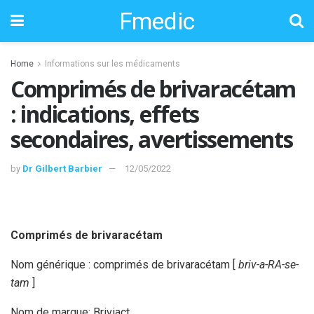
Fmedic
Home
Informations sur les médicaments
Comprimés de brivaracétam
: indications, effets
secondaires, avertissements
by
Dr Gilbert Barbier
12/05/2022
Comprimés de brivaracétam
Nom générique : comprimés de brivaracétam [
briv-a-RA-se-
tam
]
Nom de marque: Briviact