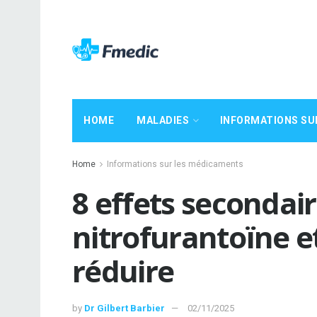
HOME
MALADIES
INFORMATIONS SU
Home
Informations sur les médicaments
8 effets secondair
nitrofurantoïne 
réduire
by
Dr Gilbert Barbier
02/11/2025