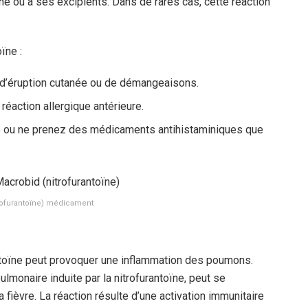
ïne ou à ses excipients. Dans de rares cas, cette réaction
ïne :
d’éruption cutanée ou de démangeaisons.
réaction allergique antérieure.
 ou ne prenez des médicaments antihistaminiques que
rofurantoïne) médicament
rantoïne peut provoquer une inflammation des poumons.
lmonaire induite par la nitrofurantoïne, peut se
 fièvre. La réaction résulte d’une activation immunitaire