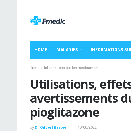
HOME
MALADIES
INFORMATIONS SU
Home
Informations sur les médicaments
Utilisations, effe
avertissements du
pioglitazone
by
Dr Gilbert Barbier
10/08/2022