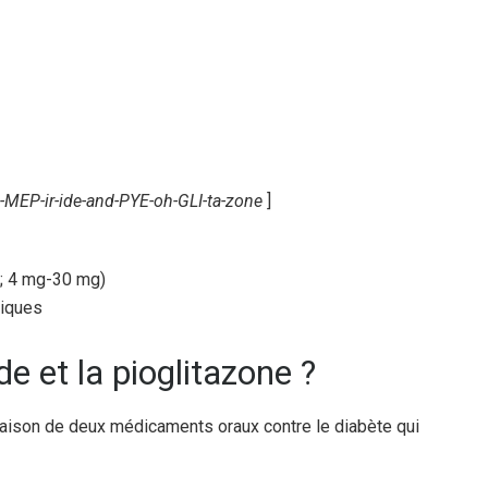
e-MEP-ir-ide-and-PYE-oh-GLI-ta-zone
]
; 4 mg-30 mg)
tiques
de et la pioglitazone ?
naison de deux médicaments oraux contre le diabète qui