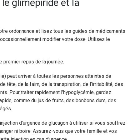
e glimépiride et la
 votre ordonnance et lisez tous les guides de médicaments
 occasionnellement modifier votre dose. Utilisez le
e premier repas de la journée.
e) peut arriver à toutes les personnes atteintes de
e, de la faim, de la transpiration, de l’irritabilité, des
s. Pour traiter rapidement l’hypoglycémie, gardez
rapide, comme du jus de fruits, des bonbons durs, des
légés.
njection d’urgence de glucagon à utiliser si vous souffrez
nger ni boire. Assurez-vous que votre famille et vos
tte injection en cas d’urgence.