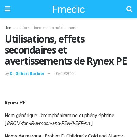
Fmedic
Home
Informations sur les médicaments
Utilisations, effets
secondaires et
avertissements de Rynex PE
by
Dr Gilbert Barbier
06/09/2022
Rynex PE
Nom générique : bromphéniramine et phényléphrine
[
BROM-fen-IR-a-meen-and-FEN-il-EFF-rin
]
Noms de marque : Brohist D, Children’s Cold and Allergy,