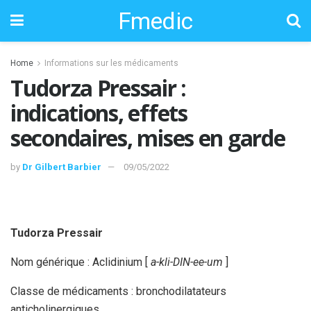
Fmedic
Home
Informations sur les médicaments
Tudorza Pressair :
indications, effets
secondaires, mises en garde
by
Dr Gilbert Barbier
09/05/2022
Tudorza Pressair
Nom générique : Aclidinium [
a-kli-DIN-ee-um
]
Classe de médicaments : bronchodilatateurs
anticholinergiques