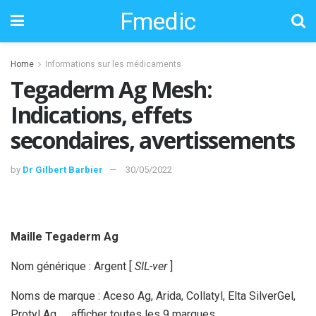
Fmedic
Home
Informations sur les médicaments
Tegaderm Ag Mesh:
Indications, effets
secondaires, avertissements
by
Dr Gilbert Barbier
30/05/2022
Maille Tegaderm Ag
Nom générique : Argent [
SIL-ver
]
Noms de marque : Aceso Ag, Arida, Collatyl, Elta SilverGel,
Protyl Ag, … afficher toutes les 9 marques