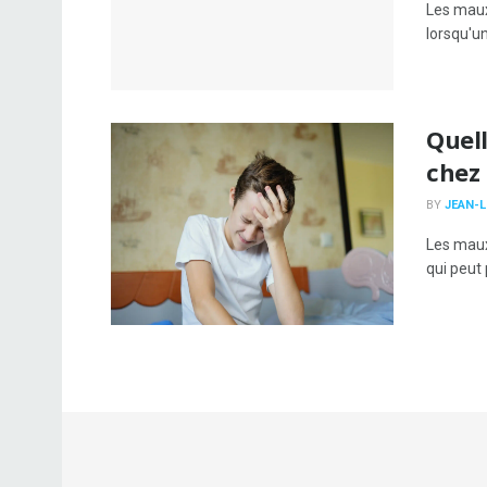
Les maux
lorsqu'u
Quel
chez 
BY
JEAN-L
Les maux
qui peut 