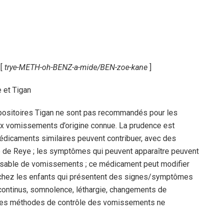
 [
trye-METH-oh-BENZ-a-mide/BEN-zoe-kane
]
 et Tigan
ppositoires Tigan ne sont pas recommandés pour les
ux vomissements d’origine connue. La prudence est
dicaments similaires peuvent contribuer, avec des
 de Reye ; les symptômes qui peuvent apparaître peuvent
nsable de vomissements ; ce médicament peut modifier
r chez les enfants qui présentent des signes/symptômes
ntinus, somnolence, léthargie, changements de
tres méthodes de contrôle des vomissements ne