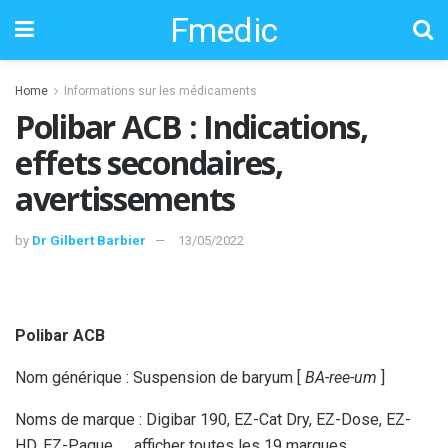
Fmedic
Home
Informations sur les médicaments
Polibar ACB : Indications,
effets secondaires,
avertissements
by
Dr Gilbert Barbier
13/05/2022
Polibar ACB
Nom générique : Suspension de baryum [
BA-ree-um
]
Noms de marque : Digibar 190, EZ-Cat Dry, EZ-Dose, EZ-
HD, EZ-Paque, … afficher toutes les 19 marques