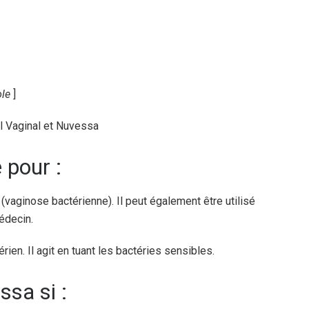
ole
]
l Vaginal et Nuvessa
 pour :
 (vaginose bactérienne). Il peut également être utilisé
édecin.
ien. Il agit en tuant les bactéries sensibles.
ssa si :