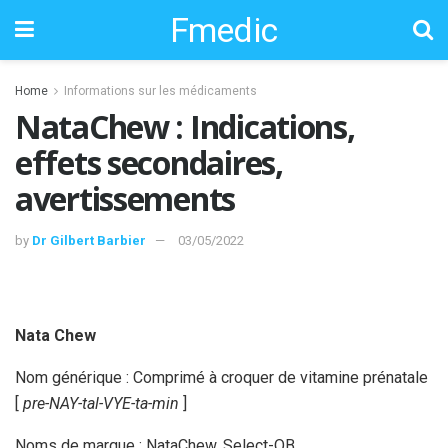
Fmedic
Home
Informations sur les médicaments
NataChew : Indications,
effets secondaires,
avertissements
by
Dr Gilbert Barbier
03/05/2022
Nata Chew
Nom générique : Comprimé à croquer de vitamine prénatale
[
pre-NAY-tal-VYE-ta-min
]
Noms de marque : NataChew, Select-OB