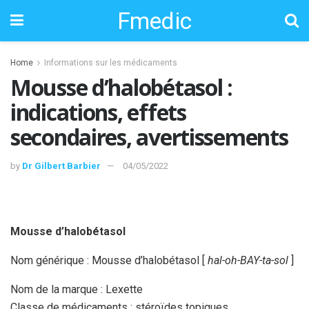
Fmedic
Home
Informations sur les médicaments
Mousse d’halobétasol :
indications, effets
secondaires, avertissements
by
Dr Gilbert Barbier
04/05/2022
Mousse d’halobétasol
Nom générique : Mousse d’halobétasol [
hal-oh-BAY-ta-sol
]
Nom de la marque : Lexette
Classe de médicaments : stéroïdes topiques