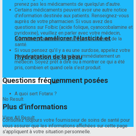
prenez pas les médicaments de quelqu’un d’autre.
Certains médicaments peuvent avoir une autre notice
d’information destinée aux patients. Renseignez-vous
auprès de votre pharmacien. Si vous avez des
questions sur Folbic (acide folique, cyanocobalamine et
pyridoxine), veuillez en parler avec votre médecin,
Comment améliorer l’élasticité et
infirmière, pharmacien ou autre professionnel de la
santé.
Si vous pensez qu’il y a eu une surdose, appelez votre
l’hydratation de la peau
centre antipoison ou consultez immédiatement un
médecin. Soyez prêt à dire ou à montrer ce qui a été
pris, combien et quand cela s’est produit.
Questions fréquemment posées
A quoi sert Fotanx ?
No Result
Plus d’informations
View All Result
Consultez toujours votre fournisseur de soins de santé pour
vous assurer que les informations affichées sur cette page
s’appliquent à votre situation personnelle.