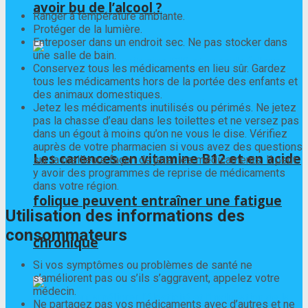
avoir bu de l’alcool ?
Ranger à température ambiante.
Protéger de la lumière.
Entreposer dans un endroit sec. Ne pas stocker dans
une salle de bain.
Conservez tous les médicaments en lieu sûr. Gardez
tous les médicaments hors de la portée des enfants et
des animaux domestiques.
Jetez les médicaments inutilisés ou périmés. Ne jetez
pas la chasse d’eau dans les toilettes et ne versez pas
dans un égout à moins qu’on ne vous le dise. Vérifiez
auprès de votre pharmacien si vous avez des questions
Les carences en vitamine B12 et en acide
sur la meilleure façon de jeter les médicaments. Il peut
y avoir des programmes de reprise de médicaments
dans votre région.
folique peuvent entraîner une fatigue
Utilisation des informations des
consommateurs
chronique
Si vos symptômes ou problèmes de santé ne
s’améliorent pas ou s’ils s’aggravent, appelez votre
médecin.
Ne partagez pas vos médicaments avec d’autres et ne