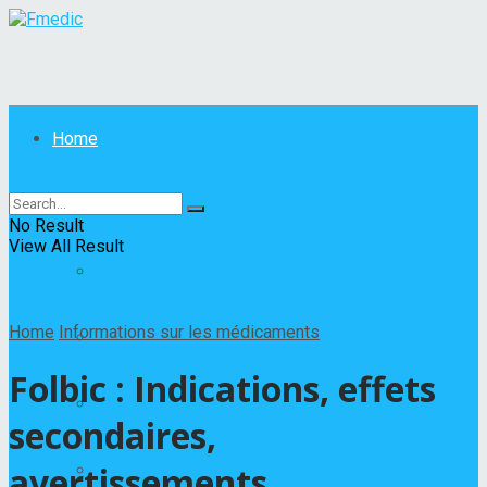
Home
Fmedic
Maladies
No Result
View All Result
All
Home
Informations sur les médicaments
Autres maladies
Folbic : Indications, effets
Cancer
secondaires,
avertissements
Maladies de la peau