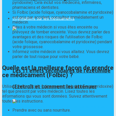
pyridoxine). Cela inclut vos médecins, infirmières,
pharmaciens et dentistes.
Si Folbic (acide folique, cyanocobalamine et pyridoxine)
est pris par accident, consultez immédiatement un
Informations sur les médicaments
médecin.
Dites à votre médecin si vous êtes enceinte ou
prévoyez de tomber enceinte. Vous devrez parler des
avantages et des risques de l’utilisation de Folbic
(acide folique, cyanocobalamine et pyridoxine) pendant
votre grossesse.
Informez votre médecin si vous allaitez. Vous devrez
parler de tout risque pour votre bébé.
Quelle est la meilleure façon de prendre
Les 11 effets secondaires de l’ézétimibe
ce médicament (Folbic) ?
(Ezetrol) et comment les atténuer
Utilisez Folbic (acide folique, cyanocobalamine et pyridoxine)
tel que prescrit par votre médecin. Lisez toutes les
informations qui vous sont données. Suivez attentivement
toutes les instructions.
Prendre avec ou sans nourriture.