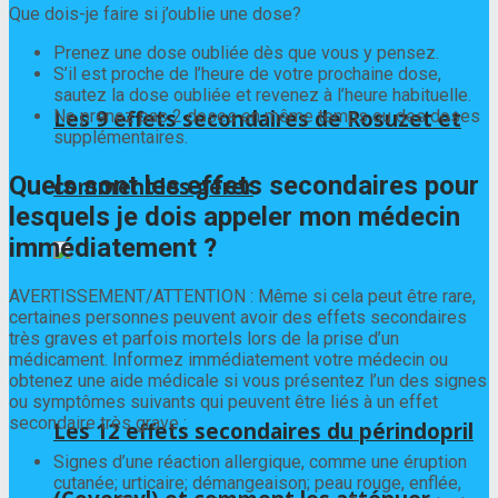
Que dois-je faire si j’oublie une dose?
Prenez une dose oubliée dès que vous y pensez.
S’il est proche de l’heure de votre prochaine dose,
sautez la dose oubliée et revenez à l’heure habituelle.
Les 9 effets secondaires de Rosuzet et
Ne prenez pas 2 doses en même temps ou des doses
supplémentaires.
Quels sont les effets secondaires pour
comment les gérer
lesquels je dois appeler mon médecin
immédiatement ?
AVERTISSEMENT/ATTENTION : Même si cela peut être rare,
certaines personnes peuvent avoir des effets secondaires
très graves et parfois mortels lors de la prise d’un
médicament. Informez immédiatement votre médecin ou
obtenez une aide médicale si vous présentez l’un des signes
ou symptômes suivants qui peuvent être liés à un effet
secondaire très grave :
Les 12 effets secondaires du périndopril
Signes d’une réaction allergique, comme une éruption
cutanée; urticaire; démangeaison; peau rouge, enflée,