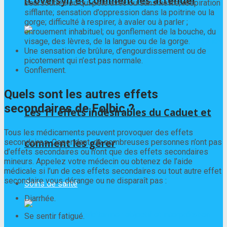
(Coversyl) et comment les atténuer
boursouflée ou qui pèle avec ou sans fièvre; respiration
sifflante; sensation d’oppression dans la poitrine ou la
gorge; difficulté à respirer, à avaler ou à parler ;
enrouement inhabituel; ou gonflement de la bouche, du
visage, des lèvres, de la langue ou de la gorge.
Une sensation de brûlure, d’engourdissement ou de
picotement qui n’est pas normale.
Gonflement.
Quels sont les autres effets
secondaires de Folbic ?
Les 11 effets indésirables du Caduet et
Tous les médicaments peuvent provoquer des effets
comment les gérer
secondaires. Cependant, de nombreuses personnes n’ont pas
d’effets secondaires ou n’ont que des effets secondaires
mineurs. Appelez votre médecin ou obtenez de l’aide
médicale si l’un de ces effets secondaires ou tout autre effet
secondaire vous dérange ou ne disparaît pas :
Soins de santé
Diarrhée.
Se sentir fatigué.