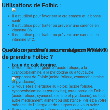
Utilisations de Folbic :
Il est utilisé pour favoriser la croissance et la bonne
santé.
Il est utilisé pour traiter ou prévenir une carence en
vitamine B6.
Il est utilisé pour traiter ou prévenir une carence en
vitamine B12.
Que dois-je dire à mon médecin AVANT
Cancers entraînant une augmentation du
de prendre Folbic ?
taux de calcitonine
Si vous êtes allergique à l’acide folique, à la
cyanocobalamine, à la pyridoxine ou à tout autre
composant de Folbic (acide folique, cyanocobalamine
et pyridoxine).
Si vous êtes allergique au Folbic (acide folique,
cyanocobalamine et pyridoxine); toute partie de Folbic
(acide folique, cyanocobalamine et pyridoxine); ou tout
autre médicament, aliment ou substance. Parlez à votre
médecin de l’allergie et des signes que vous aviez.
Si vous avez un problème oculaire appelé atrophie