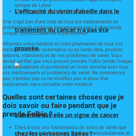
optique de Leber.
L’efficacité du venin d’abeille dans le
Si vous prenez de la lévodopa.
Il ne s’agit pas d’une liste de tous les médicaments ou
problèmes de santé qui interagissent avec Folbic (acide
traitement du cancer n’a pas été
folique, cyanocobalamine et pyridoxine).
Informez votre médecin et votre pharmacien de tous vos
prouvée
médicaments (sur ordonnance ou en vente libre, produits
naturels, vitamines) et de vos problèmes de santé. Vous
devez vérifier que vous pouvez prendre Folbic (acide folique,
cyanocobalamine et pyridoxine) en toute sécurité avec tous
vos médicaments et problèmes de santé. Ne commencez
pas, n’arrêtez pas ou ne modifiez pas la dose d’un
médicament sans consulter votre médecin.
Quelles sont certaines choses que je
dois savoir ou faire pendant que je
prends Folbic ?
L’anémie est-elle un signe de cancer
Dites à tous vos fournisseurs de soins de santé que
chez les personnes âgées ?
vous prenez Folbic (acide folique, cyanocobalamine et