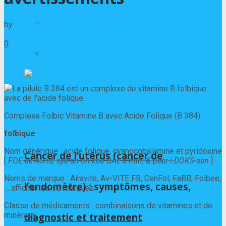
Maladies digestives
by
Dr Gilbert Barbier
03/05/2022
0
Maladies infectieuses et parasitaires
Complexe Folbic Vitamine B avec Acide Folique (B 384)
folbique
Nom générique : acide folique, cyanocobalamine et pyridoxine
Cancer de l’utérus (cancer de
[
FOE-lik-AS-id, sye-an-oh-koe-BAL-a-min, & peer-i-DOKS-een
]
Noms de marque : Airavite, Av-VITE FB, CenFol, FaBB, Folbee,
l’endomètre) : symptômes, causes,
… afficher les 15 marques
Classe de médicaments : combinaisons de vitamines et de
minéraux
diagnostic et traitement