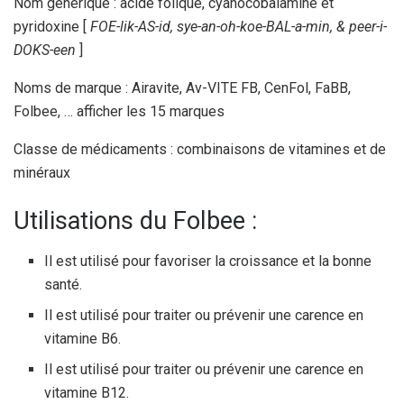
Nom générique : acide folique, cyanocobalamine et
pyridoxine [
FOE-lik-AS-id, sye-an-oh-koe-BAL-a-min, & peer-i-
DOKS-een
]
Noms de marque : Airavite, Av-VITE FB, CenFol, FaBB,
Folbee, … afficher les 15 marques
Classe de médicaments : combinaisons de vitamines et de
minéraux
Utilisations du Folbee :
Il est utilisé pour favoriser la croissance et la bonne
santé.
Il est utilisé pour traiter ou prévenir une carence en
vitamine B6.
Il est utilisé pour traiter ou prévenir une carence en
vitamine B12.