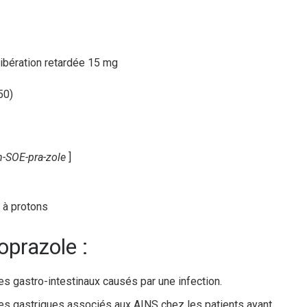
50)
n-SOE-pra-zole
]
 à protons
oprazole :
ères gastro-intestinaux causés par une infection.
lcères gastriques associés aux AINS chez les patients ayant