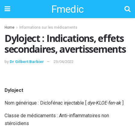
Fmedic
Home
Informations sur les médicaments
Dyloject : Indications, effets
secondaires, avertissements
by
Dr Gilbert Barbier
23/04/2022
Dyloject
Nom générique : Diclofénac injectable [
dye-KLOE-fen-ak
]
Classe de médicaments : Anti-inflammatoires non
stéroïdiens