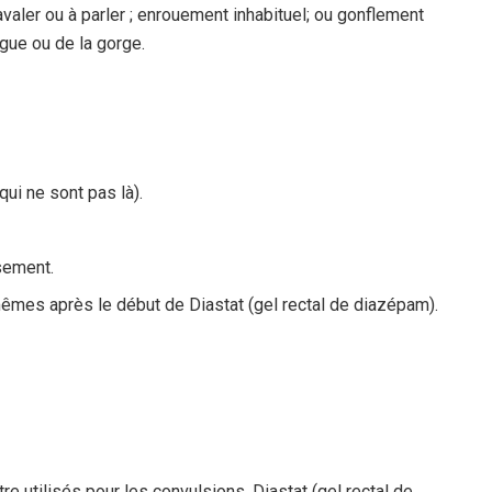
 à avaler ou à parler ; enrouement inhabituel; ou gonflement
ngue ou de la gorge.
ui ne sont pas là).
sement.
mêmes après le début de Diastat (gel rectal de diazépam).
 utilisés pour les convulsions, Diastat (gel rectal de