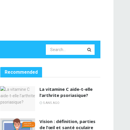
Recommended
La vitamine C aide-t-elle
l’arthrite psoriasique?
5 ANS AGO
Vision : définition, parties
de l’œil et santé oculaire