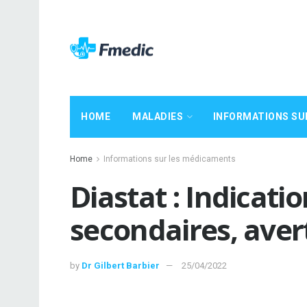
HOME
MALADIES
INFORMATIONS SU
Home
Informations sur les médicaments
Diastat : Indicatio
secondaires, ave
by
Dr Gilbert Barbier
25/04/2022