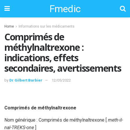
Fmedic
Home
Informations sur les médicaments
Comprimés de
méthylnaltrexone :
indications, effets
secondaires, avertissements
by
Dr Gilbert Barbier
12/05/2022
Comprimés de méthylnaltrexone
Nom générique : Comprimés de méthylnaltrexone [
meth-il-
nal-TREKS-one
]