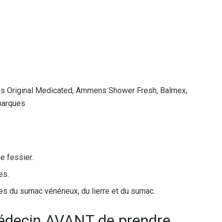
s Original Medicated, Ammens Shower Fresh, Balmex,
 marques
me fessier.
es.
anées du sumac vénéneux, du lierre et du sumac.
médecin AVANT de prendre