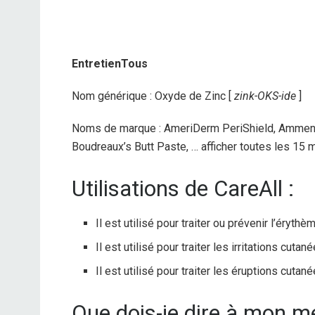
EntretienTous
Nom générique : Oxyde de Zinc [
zink-OKS-ide
]
Noms de marque : AmeriDerm PeriShield, Ammen
Boudreaux’s Butt Paste, … afficher toutes les 15
Utilisations de CareAll :
Il est utilisé pour traiter ou prévenir l’érythè
Il est utilisé pour traiter les irritations cutané
Il est utilisé pour traiter les éruptions cut
Que dois-je dire à mon 