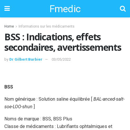
Fmedic
Home
Informations sur les médicaments
BSS : Indications, effets
secondaires, avertissements
by
Dr Gilbert Barbier
03/05/2022
BSS
Nom générique : Solution saline équilibrée [
BAL-anced-salt-
soe-LOO-shun
]
Noms de marque : BSS, BSS Plus
Classe de médicaments : Lubrifiants ophtalmiques et