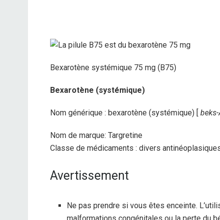
Bexarotène systémique 75 mg (B75)
Bexarotène (systémique)
Nom générique : bexarotène (systémique) [
beks-
Nom de marque: Targretine
Classe de médicaments : divers antinéoplasique
Avertissement
Ne pas prendre si vous êtes enceinte. L’util
malformations congénitales ou la perte du b