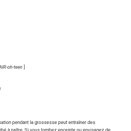
AIR-oh-teen
]
s
isation pendant la grossesse peut entraîner des
ébé à naître. Si vous tombez enceinte ou envisagez de