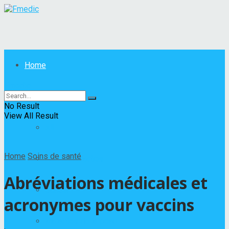
Home
Fmedic
Maladies
No Result
View All Result
All
Home
Soins de santé
Autres maladies
Abréviations médicales et
Cancer
acronymes pour vaccins
Maladies de la peau