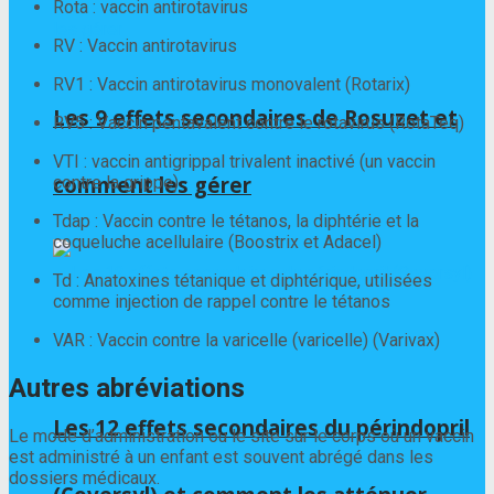
Rota : vaccin antirotavirus
RV : Vaccin antirotavirus
RV1 : Vaccin antirotavirus monovalent (Rotarix)
Les 9 effets secondaires de Rosuzet et
RV5 : Vaccin pentavalent contre le rotavirus (RotaTeq)
VTI : vaccin antigrippal trivalent inactivé (un vaccin
comment les gérer
contre la grippe)
Tdap : Vaccin contre le tétanos, la diphtérie et la
coqueluche acellulaire (Boostrix et Adacel)
Td : Anatoxines tétanique et diphtérique, utilisées
comme injection de rappel contre le tétanos
VAR : Vaccin contre la varicelle (varicelle) (Varivax)
Autres abréviations
Les 12 effets secondaires du périndopril
Le mode d’administration ou le site sur le corps où un vaccin
est administré à un enfant est souvent abrégé dans les
dossiers médicaux.