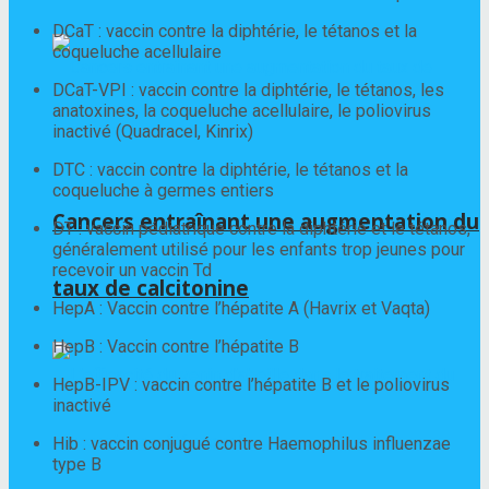
DCaT : vaccin contre la diphtérie, le tétanos et la
coqueluche acellulaire
DCaT-VPI : vaccin contre la diphtérie, le tétanos, les
anatoxines, la coqueluche acellulaire, le poliovirus
inactivé (Quadracel, Kinrix)
DTC : vaccin contre la diphtérie, le tétanos et la
coqueluche à germes entiers
Cancers entraînant une augmentation du
DT : vaccin pédiatrique contre la diphtérie et le tétanos,
généralement utilisé pour les enfants trop jeunes pour
recevoir un vaccin Td
taux de calcitonine
HepA : Vaccin contre l’hépatite A (Havrix et Vaqta)
HepB : Vaccin contre l’hépatite B
HepB-IPV : vaccin contre l’hépatite B et le poliovirus
inactivé
Hib : vaccin conjugué contre Haemophilus influenzae
type B