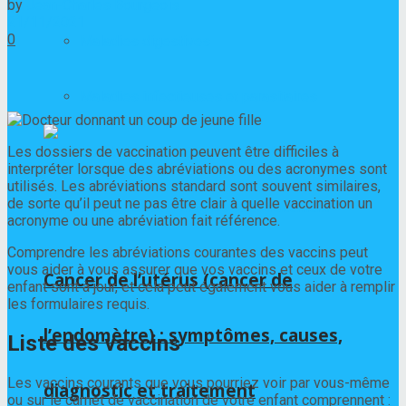
by
Jean-Charles Bourgeois
21/11/2021
0
Maladies digestives
Maladies infectieuses et parasitaires
Les dossiers de vaccination peuvent être difficiles à
interpréter lorsque des abréviations ou des acronymes sont
utilisés. Les abréviations standard sont souvent similaires,
de sorte qu’il peut ne pas être clair à quelle vaccination un
acronyme ou une abréviation fait référence.
Comprendre les abréviations courantes des vaccins peut
vous aider à vous assurer que vos vaccins et ceux de votre
Cancer de l’utérus (cancer de
enfant sont à jour, et cela peut également vous aider à remplir
les formulaires requis.
l’endomètre) : symptômes, causes,
Liste des vaccins
Les vaccins courants que vous pourriez voir par vous-même
diagnostic et traitement
ou sur le carnet de vaccination de votre enfant comprennent :