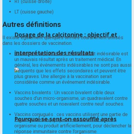
RT (cuisse droite)
LT (cuisse gauche)
Autres définitions
Dosage de la calcitonine : objectif et
Il existe également quelques termes couramment utilisés
dans les dossiers de vaccination.
interprétation des résultats
Événement indésirable : Un événement indésirable est
un mauvais résultat après un traitement médical. En
général, les événements indésirables ne sont pas aussi
fréquents que les effets secondaires et peuvent être
plus graves. Une allergie à la vaccination serait
considérée comme un événement indésirable.
Vaccins bivalents : Un vaccin bivalent cible deux
souches d’un micro-organisme, un quadravalent contre
quatre souches et un noavalent contre neuf souches.
Vaccins conjugués : ces vaccins utilisent une partie de
Pourquoi se sent-on essoufflé après
l’agent infectieux, qui peut être dérivé du micro-
organisme ou produit artificiellement, pour déclencher la
réponse immunitaire contre l’organisme.