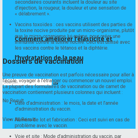
secondaires courants incluent la douleur au site
d’injection, la rougeur, la douleur et une sensation de
« délabrement ».
Vaccins toxoïdes : ces vaccins utilisent des parties de
la toxine nocive produite par un micro-organisme, plutôt
que le micro-organisme lui-même, pour créer une
Comment améliorer l’élasticité et
immunité contre la toxine nocive. Ceci est utilisé avec
les vaccins contre le tétanos et la diphtérie.
l’hydratation de la peau
Dossiers de vaccination
Une preuve de vaccination est parfois nécessaire pour aller à
l’école, voyager à l’étranger ou commencer un nouvel emploi.
La plupart des formulaires de vaccination ou de carnet de
vaccination contiennent plusieurs colonnes qui incluent :
No Result
Date d’administration : le mois, la date et l’année
d’administration du vaccin.
View All Result
Numéro de lot et fabrication : Ceci est suivi en cas de
problème avec le vaccin.
Voie et site : Mode d’administration du vaccin, par