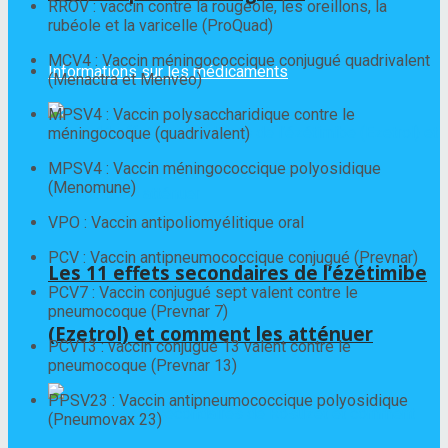
RROV : vaccin contre la rougeole, les oreillons, la
rubéole et la varicelle (ProQuad)
MCV4 : Vaccin méningococcique conjugué quadrivalent
Informations sur les médicaments
(Menactra et Menveo)
MPSV4 : Vaccin polysaccharidique contre le
méningocoque (quadrivalent)
MPSV4 : Vaccin méningococcique polyosidique
(Menomune)
VPO : Vaccin antipoliomyélitique oral
PCV : Vaccin antipneumococcique conjugué (Prevnar)
Les 11 effets secondaires de l’ézétimibe
PCV7 : Vaccin conjugué sept valent contre le
pneumocoque (Prevnar 7)
(Ezetrol) et comment les atténuer
PCV13 : vaccin conjugué 13 valent contre le
pneumocoque (Prevnar 13)
PPSV23 : Vaccin antipneumococcique polyosidique
(Pneumovax 23)