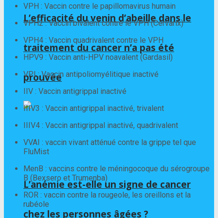
VPH : Vaccin contre le papillomavirus humain
L’efficacité du venin d’abeille dans le
VPH2 : Vaccin bivalent contre le VPH (Cervarix)
VPH4 : Vaccin quadrivalent contre le VPH
traitement du cancer n’a pas été
HPV9 : Vaccin anti-HPV noavalent (Gardasil)
VPI : Vaccin antipoliomyélitique inactivé
prouvée
IIV : Vaccin antigrippal inactivé
IIIV3 : Vaccin antigrippal inactivé, trivalent
IIIV4 : Vaccin antigrippal inactivé, quadrivalent
VVAI : vaccin vivant atténué contre la grippe tel que
FluMist
MenB : vaccins contre le méningocoque du sérogroupe
B (Bexsero et Trumenba)
L’anémie est-elle un signe de cancer
ROR : vaccin contre la rougeole, les oreillons et la
rubéole
chez les personnes âgées ?