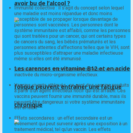
avoir bu de l’alcool ?
Immunité collective : il s’agit du concept selon lequel
une maladie est moins répandue et donc moins
susceptible de se propager lorsque davantage de
personnes sont vaccinées. Les personnes dont le
système immunitaire est affaibli, comme les personnes
qui sont traitées pour un cancer, qui ont certains types
de cancers du sang, les bébés prématurés et les
personnes atteintes d’affections telles que le VIH, sont
plus susceptibles d’attraper une maladie infectieuse
même si elles ont été immunisé.
Les carences en vitamine B12 et en acide
Vaccins inactivés : vaccins produits par une version
inactivée du micro-organisme infectieux.
Vaccins vivants atténués : ce sont des vaccins produits
folique peuvent entraîner une fatigue
à partir d’un agent infectieux nocif qui est affaibli. Ces
vaccins peuvent fournir une immunité durable, mais ils
peuvent être dangereux si votre système immunitaire
chronique
est affaibli.
Effets secondaires : un effet secondaire est un
événement qui peut survenir après une exposition à un
traitement médical, tel qu’un vaccin. Les effets