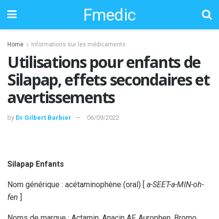
Fmedic
Home
Informations sur les médicaments
Utilisations pour enfants de
Silapap, effets secondaires et
avertissements
by
Dr Gilbert Barbier
06/09/2022
Silapap Enfants
Nom générique : acétaminophène (oral) [
a-SEET-a-MIN-oh-
fen
]
Noms de marque : Actamin, Anacin AF, Aurophen, Bromo