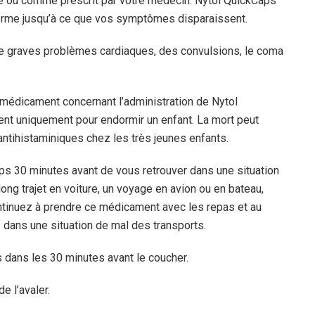
te ou comme prescrit par votre médecin. Nytol QuickCaps
 terme jusqu’à ce que vos symptômes disparaissent.
de graves problèmes cardiaques, des convulsions, le coma
u médicament concernant l’administration de Nytol
ent uniquement pour endormir un enfant. La mort peut
 antihistaminiques chez les très jeunes enfants.
ps 30 minutes avant de vous retrouver dans une situation
ng trajet en voiture, un voyage en avion ou en bateau,
ontinuez à prendre ce médicament avec les repas et au
dans une situation de mal des transports.
dans les 30 minutes avant le coucher.
 l’avaler.