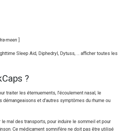
dra-meen
]
ttime Sleep Aid, Diphedryl, Dytuss, … afficher toutes les
kCaps ?
ur traiter les éternuements, l’écoulement nasal, le
, les démangeaisons et d’autres symptômes du rhume ou
 le mal des transports, pour induire le sommeil et pour
inson. Ce médicament somnifère ne doit pas être utilisé