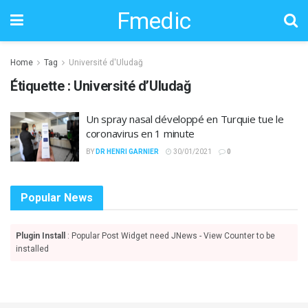
Fmedic
Home
Tag
Université d'Uludağ
Étiquette :
Université d’Uludağ
Un spray nasal développé en Turquie tue le
coronavirus en 1 minute
BY
DR HENRI GARNIER
30/01/2021
0
Popular News
Plugin Install
: Popular Post Widget need JNews - View Counter to be
installed