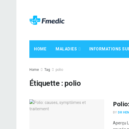
HOME
MALADIES
INFORMATIONS SU
Home
Tag
polio
Étiquette :
polio
Polio
BY
DR HEN
Aperçu L