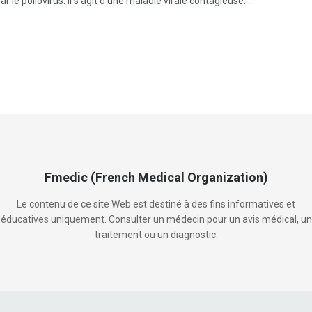
r le poliovirus. Il s'agit d'une maladie virale contagieuse. ...
Fmedic (French Medical Organization)
Le contenu de ce site Web est destiné à des fins informatives et
éducatives uniquement. Consulter un médecin pour un avis médical, un
traitement ou un diagnostic.