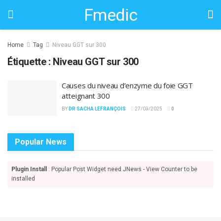
Fmedic
Home
Tag
Niveau GGT sur 300
Étiquette :
Niveau GGT sur 300
Causes du niveau d’enzyme du foie GGT
atteignant 300
BY
DR SACHA LEFRANÇOIS
27/03/2025
0
Popular News
Plugin Install
: Popular Post Widget need JNews - View Counter to be
installed