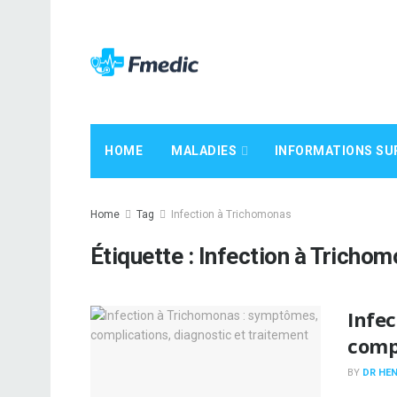
HOME
MALADIES
INFORMATIONS SU
Home
Tag
Infection à Trichomonas
Étiquette :
Infection à Tricho
Infe
compl
BY
DR HEN