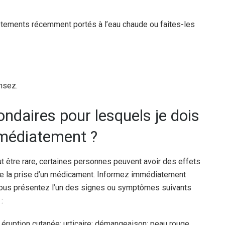
s vêtements récemment portés à l’eau chaude ou faites-les
nsez.
ondaires pour lesquels je dois
médiatement ?
tre rare, certaines personnes peuvent avoir des effets
 de la prise d’un médicament. Informez immédiatement
vous présentez l’un des signes ou symptômes suivants
:
éruption cutanée; urticaire; démangeaison; peau rouge,