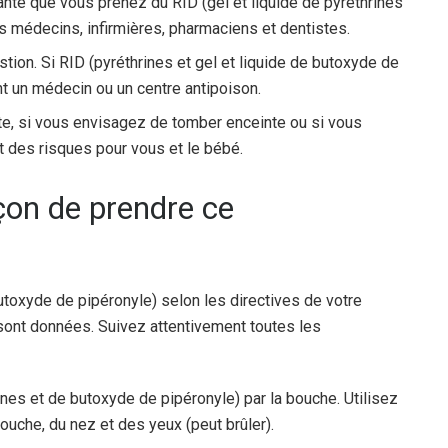
nté que vous prenez du RID (gel et liquide de pyréthrines
os médecins, infirmières, pharmaciens et dentistes.
tion. Si RID (pyréthrines et gel et liquide de butoxyde de
t un médecin ou un centre antipoison.
e, si vous envisagez de tomber enceinte ou si vous
t des risques pour vous et le bébé.
açon de prendre ce
butoxyde de pipéronyle) selon les directives de votre
sont données. Suivez attentivement toutes les
ines et de butoxyde de pipéronyle) par la bouche. Utilisez
ouche, du nez et des yeux (peut brûler).